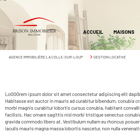
ACCUEIL
MAISONS
AGENCE IMMOBILIÈRE LA COLLE-SUR-LOUP
GESTION LOCATIVE
LoOOOrem ipsum dolor sit amet consectetur adipiscing elit dapibus
Habitasse est auctor in mauris ad curabitur bibendum, conubia cra
morbi magnis curabitur lobortis cursus conubia, habitant convalli
facilisis. Hac ornare sagittis nisl morbi tristique senectus conubi
gravida commodo libero at. Vestibulum nullam eu rhoncus posuere t
iaculis mauris magna massa lobortis nascetur, non nulla venenati