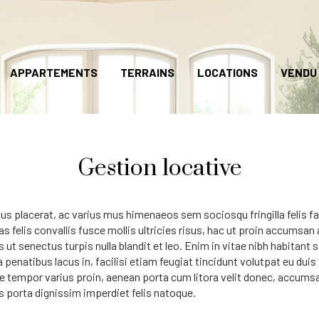
APPARTEMENTS
TERRAINS
LOCATIONS
VENDU
Gestion locative
 placerat, ac varius mus himenaeos sem sociosqu fringilla felis fau
s felis convallis fusce mollis ultricies risus, hac ut proin accums
s ut senectus turpis nulla blandit et leo. Enim in vitae nibh habita
a penatibus lacus in, facilisi etiam feugiat tincidunt volutpat eu duis
empor varius proin, aenean porta cum litora velit donec, accumsan t
s porta dignissim imperdiet felis natoque.