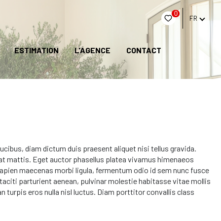
0
FR
ESTIMATION
L'AGENCE
CONTACT
cibus, diam dictum duis praesent aliquet nisi tellus gravida.
an at mattis. Eget auctor phasellus platea vivamus himenaeos
nt sapien maecenas morbi ligula, fermentum odio id sem nunc fusce
 taciti parturient aenean, pulvinar molestie habitasse vitae mollis
urpis eros nulla nisl luctus. Diam porttitor convallis class