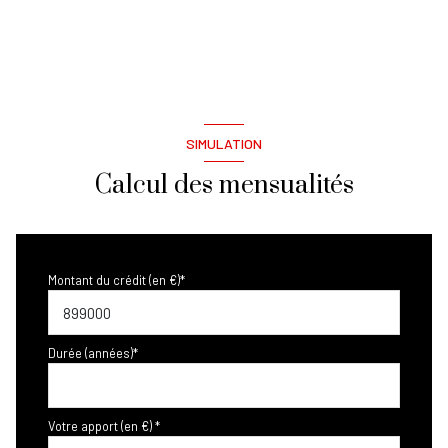
salle d'eau
4 m²
SIMULATION
Calcul des mensualités
Montant du crédit (en €)*
Durée (années)*
Votre apport (en €) *