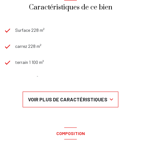
Caractéristiques de ce bien
Surface 228 m²
carrez 228 m²
terrain 1 100 m²
séjour 38 m²
5 chambre(s)
VOIR PLUS DE CARACTÉRISTIQUES
4 salle(s) de bain
construit en 1980
COMPOSITION