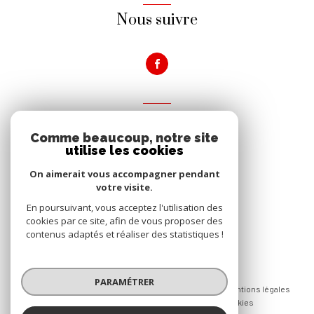
Nous suivre
VOTRE ESPACE
Comme beaucoup, notre site
Espace propriétaire
utilise les cookies
On aimerait vous accompagner pendant
votre visite.
Se connecter
En poursuivant, vous acceptez l'utilisation des
cookies par ce site, afin de vous proposer des
contenus adaptés et réaliser des statistiques !
© 2026 | Tous droits réservés
PARAMÉTRER
Nos honoraires
Nos partenaires
Mentions légales
Admin
Politique RGPD
Cookies