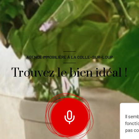
AGENCE IMMOBILIÈRE À LA COLLE-SUR-LOUP
Trouvez le bien idéal !
Il sem
foncti
pas co