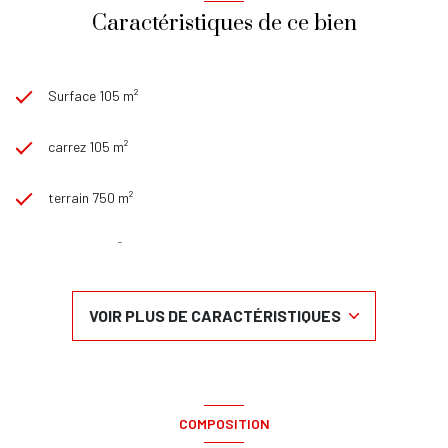
Caractéristiques de ce bien
Surface 105 m²
carrez 105 m²
terrain 750 m²
séjour 40 m²
3 chambre(s)
VOIR PLUS DE CARACTÉRISTIQUES
2 salle(s) de bain
construit en 2025
COMPOSITION