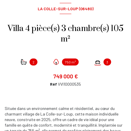
LA COLLE-SUR-LOUP (06480)
Villa 4 pièce(s) 3 chambre(s) 105
m²
2
750 m²
3
749 000 €
Réf
VVI10000535
Située dans un environnement calme et résidentiel, au cœur du
charmant village de La Colle-sur-Loup, cette maison individuelle
neuve, construite en 2025, offre un cadre de vie idéal pour une
famille en quête de confort, modernité et tranquillité. Implantée sur
un terrain de 755 m², elle permet de profiter pleinement des beaux