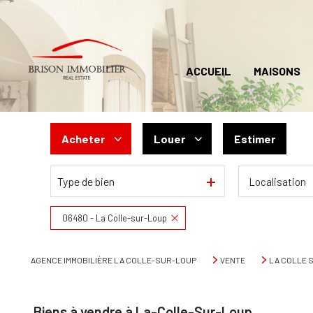
ACCUEIL
MAISONS
Acheter
Louer
Estimer
Type de bien
Localisation
De l'ancien
En saisonnier
06480 - La Colle-sur-Loup
AGENCE IMMOBILIÈRE LA COLLE-SUR-LOUP
VENTE
LA COLLE 
Biens à vendre à La-Colle-Sur-Loup