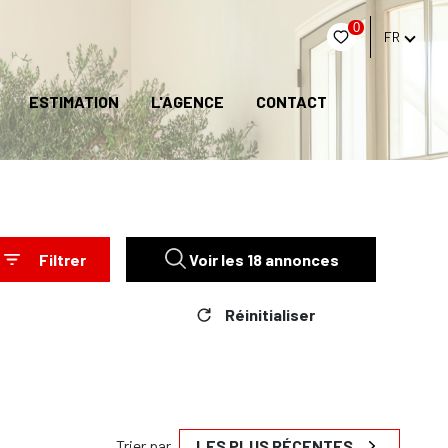
0
FR
ESTIMATION
L'AGENCE
CONTACT
Filtrer
Voir les
18
annonces
Réinitialiser
Trier par
LES PLUS RÉCENTES